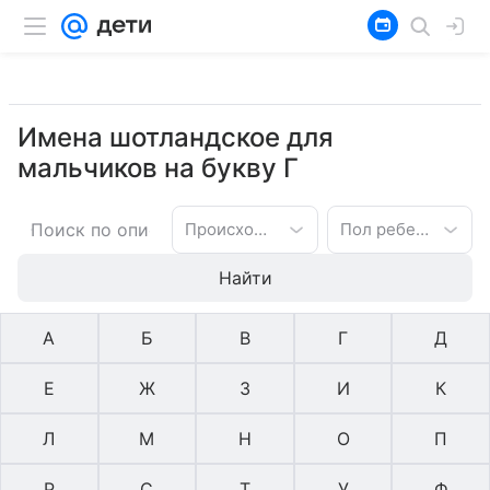
Имена шотландское для
мальчиков на букву Г
Происхождение имени
Пол ребенка
Найти
А
Б
В
Г
Д
Е
Ж
З
И
К
Л
М
Н
О
П
Р
С
Т
У
Ф