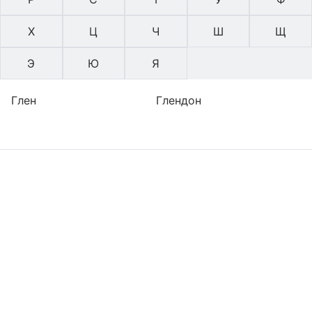
Х
Ц
Ч
Ш
Щ
Э
Ю
Я
Глен
Глендон