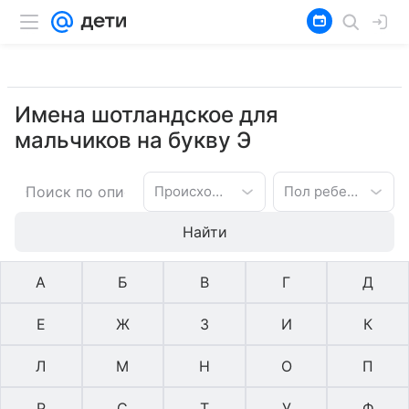
Имена шотландское для
мальчиков на букву Э
Происхождение имени
Пол ребенка
Найти
А
Б
В
Г
Д
Е
Ж
З
И
К
Л
М
Н
О
П
Р
С
Т
У
Ф