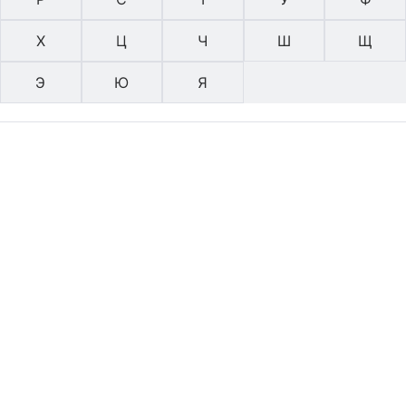
Х
Ц
Ч
Ш
Щ
Э
Ю
Я