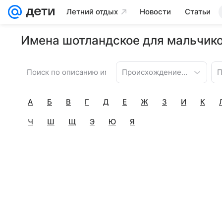
Летний отдых
Новости
Статьи
Имена шотландское для мальчико
Происхождение имени
П
А
Б
В
Г
Д
Е
Ж
З
И
К
Ч
Ш
Щ
Э
Ю
Я