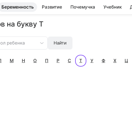
Беременность
Развитие
Почемучка
Учебник
в на букву Т
ол ребенка
Найти
Л
М
Н
О
П
Р
С
Т
У
Ф
Х
Ц