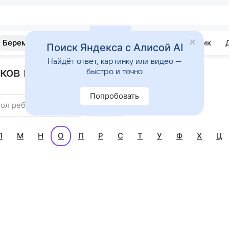
Беременность
Развитие
Почемучка
Учебник
Поиск Яндекса с Алисой AI
Найдёт ответ, картинку или видео —
ков на букву О
быстро и точно
Попробовать
ол ребенка
Найти
Л
М
Н
О
П
Р
С
Т
У
Ф
Х
Ц