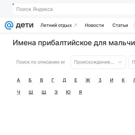
Поиск Яндекса
Летний отдых
Новости
Статьи
Имена прибалтийское для мальчи
Происхождение имени
П
А
Б
В
Г
Д
Е
Ж
З
И
К
Ч
Ш
Щ
Э
Ю
Я