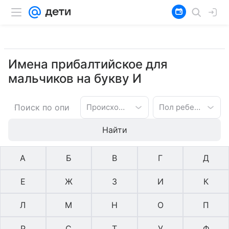
Имена прибалтийское для
мальчиков на букву И
Происхождение имени
Пол ребенка
Найти
А
Б
В
Г
Д
Е
Ж
З
И
К
Л
М
Н
О
П
Р
С
Т
У
Ф