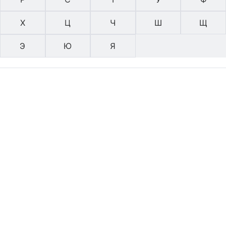
Х
Ц
Ч
Ш
Щ
Э
Ю
Я