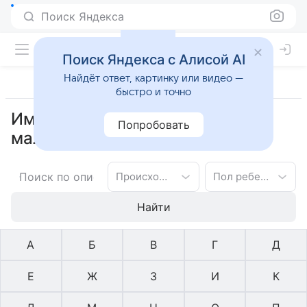
Поиск Яндекса
Поиск Яндекса с Алисой AI
Найдёт ответ, картинку или видео —
быстро и точно
Имена прибалтийское для
Попробовать
мальчиков на букву К
Происхождение имени
Пол ребенка
Найти
А
Б
В
Г
Д
Е
Ж
З
И
К