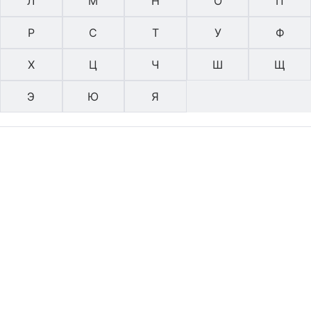
Л
М
Н
О
П
Р
С
Т
У
Ф
Х
Ц
Ч
Ш
Щ
Э
Ю
Я