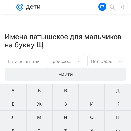
Имена латышское для мальчиков
на букву Щ
Происхождение имени
Пол ребенка
Найти
А
Б
В
Г
Д
Е
Ж
З
И
К
Л
М
Н
О
П
Р
С
Т
У
Ф