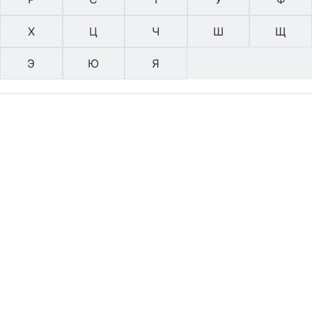
Х
Ц
Ч
Ш
Щ
Э
Ю
Я