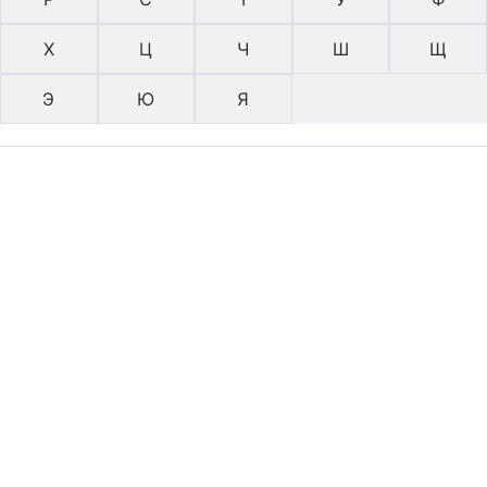
Х
Ц
Ч
Ш
Щ
Э
Ю
Я