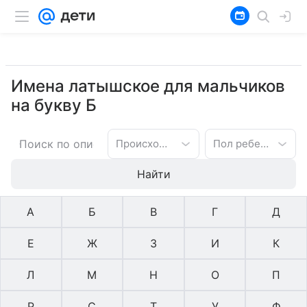
Имена латышское для мальчиков
на букву Б
Происхождение имени
Пол ребенка
Найти
А
Б
В
Г
Д
Е
Ж
З
И
К
Л
М
Н
О
П
Р
С
Т
У
Ф