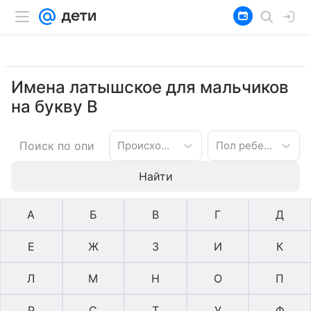
Имена латышское для мальчиков
на букву В
Происхождение имени
Пол ребенка
Найти
А
Б
В
Г
Д
Е
Ж
З
И
К
Л
М
Н
О
П
Р
С
Т
У
Ф