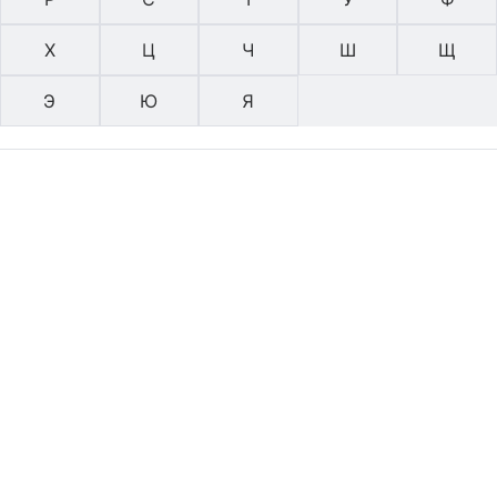
Х
Ц
Ч
Ш
Щ
Э
Ю
Я