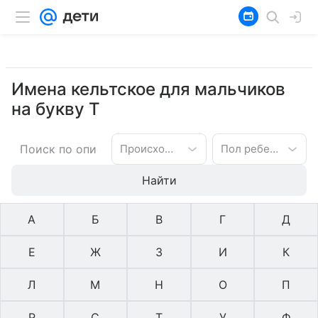
Имена кельтское для мальчиков
на букву Т
Происхождение имени
Пол ребенка
Найти
А
Б
В
Г
Д
Е
Ж
З
И
К
Л
М
Н
О
П
Р
С
Т
У
Ф