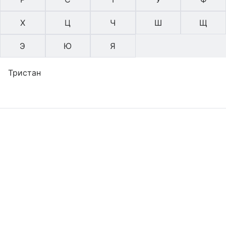
Х
Ц
Ч
Ш
Щ
Э
Ю
Я
Тристан