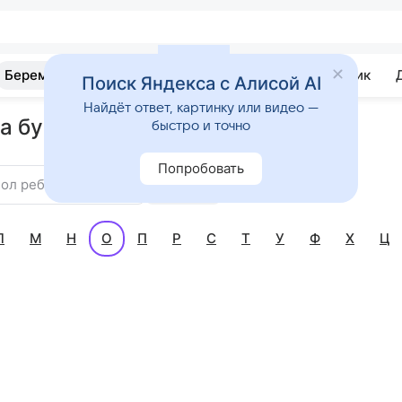
Беременность
Развитие
Почемучка
Учебник
Поиск Яндекса с Алисой AI
Найдёт ответ, картинку или видео —
а букву О
быстро и точно
Попробовать
ол ребенка
Найти
Л
М
Н
О
П
Р
С
Т
У
Ф
Х
Ц