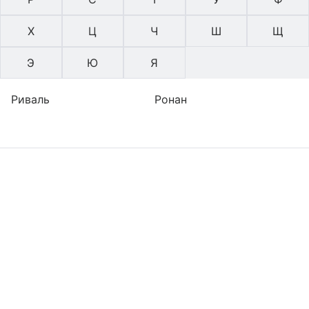
Х
Ц
Ч
Ш
Щ
Э
Ю
Я
Риваль
Ронан