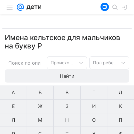
Имена кельтское для мальчиков
на букву Р
Происхождение имени
Пол ребенка
Найти
А
Б
В
Г
Д
Е
Ж
З
И
К
Л
М
Н
О
П
Р
С
Т
У
Ф