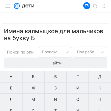
Имена калмыцкое для мальчиков
на букву Б
Происхождение имени
Пол ребенка
Найти
А
Б
В
Г
Д
Е
Ж
З
И
К
Л
М
Н
О
П
Р
С
Т
У
Ф