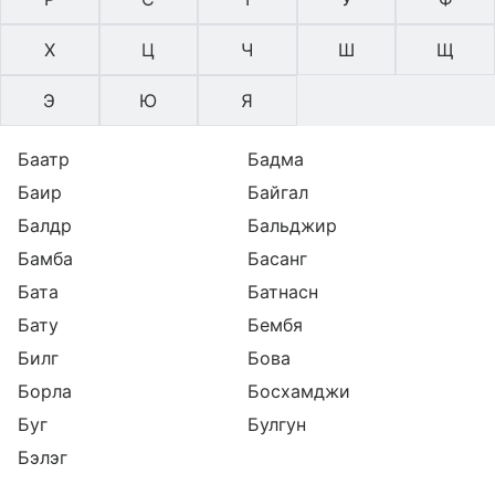
Х
Ц
Ч
Ш
Щ
Э
Ю
Я
Баатр
Бадма
Баир
Байгал
Балдр
Бальджир
Бамба
Басанг
Бата
Батнасн
Бату
Бембя
Билг
Бова
Борла
Босхамджи
Буг
Булгун
Бэлэг