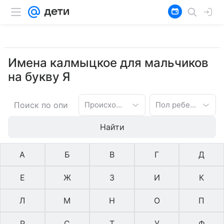
Имена калмыцкое для мальчиков
на букву Я
Происхождение имени
Пол ребенка
Найти
А
Б
В
Г
Д
Е
Ж
З
И
К
Л
М
Н
О
П
Р
С
Т
У
Ф