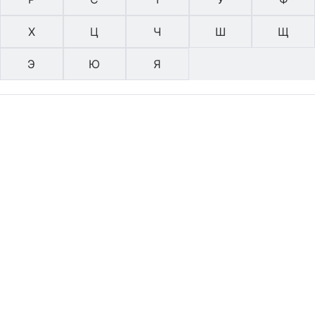
Х
Ц
Ч
Ш
Щ
Э
Ю
Я