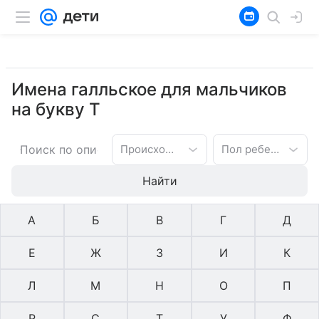
Имена галльское для мальчиков
на букву Т
Происхождение имени
Пол ребенка
Найти
А
Б
В
Г
Д
Е
Ж
З
И
К
Л
М
Н
О
П
Р
С
Т
У
Ф