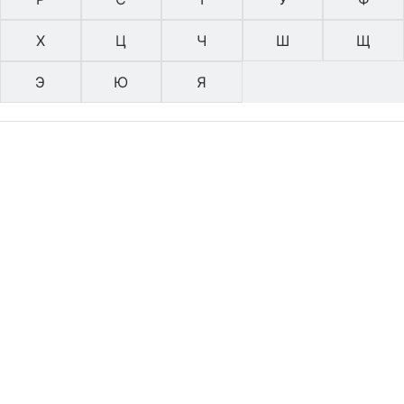
Х
Ц
Ч
Ш
Щ
Э
Ю
Я