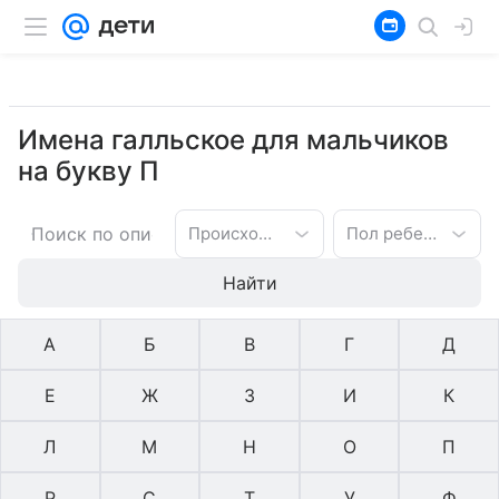
Имена галльское для мальчиков
на букву П
Происхождение имени
Пол ребенка
Найти
А
Б
В
Г
Д
Е
Ж
З
И
К
Л
М
Н
О
П
Р
С
Т
У
Ф