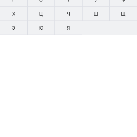
Х
Ц
Ч
Ш
Щ
Э
Ю
Я