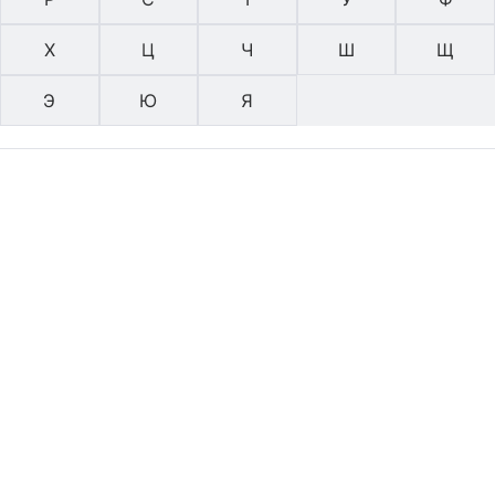
Х
Ц
Ч
Ш
Щ
Э
Ю
Я