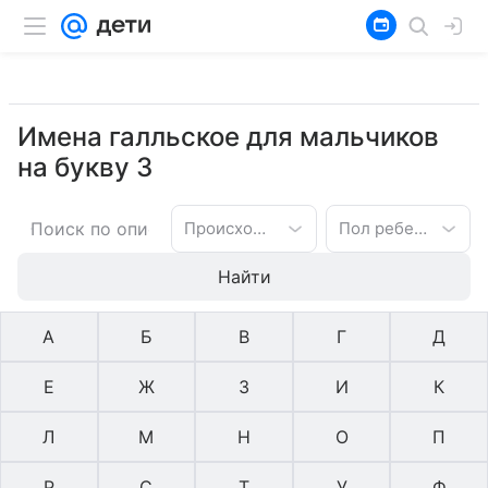
Имена галльское для мальчиков
на букву З
Происхождение имени
Пол ребенка
Найти
А
Б
В
Г
Д
Е
Ж
З
И
К
Л
М
Н
О
П
Р
С
Т
У
Ф