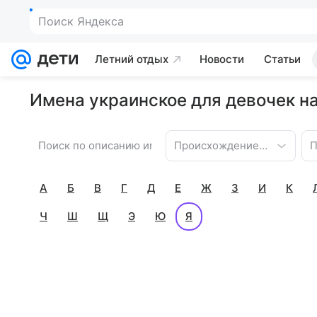
Поиск Яндекса
Летний отдых
Новости
Статьи
Имена украинское для девочек на
Происхождение имени
П
А
Б
В
Г
Д
Е
Ж
З
И
К
Ч
Ш
Щ
Э
Ю
Я