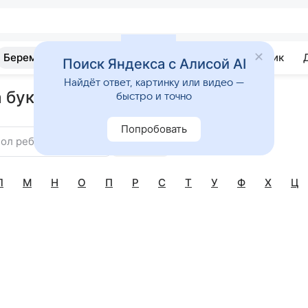
Беременность
Развитие
Почемучка
Учебник
Поиск Яндекса с Алисой AI
Найдёт ответ, картинку или видео —
 букву Я
быстро и точно
Попробовать
ол ребенка
Найти
Л
М
Н
О
П
Р
С
Т
У
Ф
Х
Ц