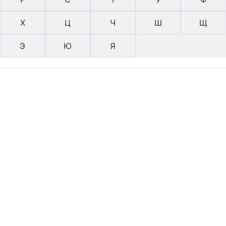
Х
Ц
Ч
Ш
Щ
Э
Ю
Я