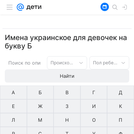
Имена украинское для девочек на
букву Б
Происхождение имени
Пол ребенка
Найти
А
Б
В
Г
Д
Е
Ж
З
И
К
Л
М
Н
О
П
Р
С
Т
У
Ф