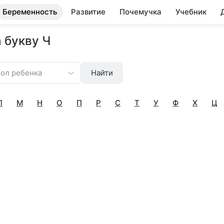
Беременность
Развитие
Почемучка
Учебник
 букву Ч
ол ребенка
Найти
Л
М
Н
О
П
Р
С
Т
У
Ф
Х
Ц