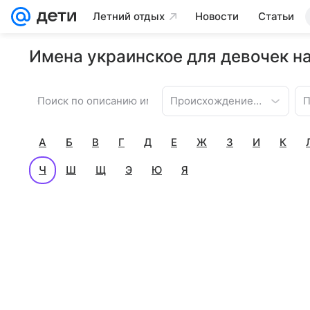
Летний отдых
Новости
Статьи
Имена украинское для девочек на
Происхождение имени
П
А
Б
В
Г
Д
Е
Ж
З
И
К
Ч
Ш
Щ
Э
Ю
Я