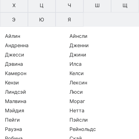
Х
Ц
Ч
Ш
Щ
Э
Ю
Я
Айлин
Айнсли
Андренна
Дженни
Джесси
Джини
Дэвина
Илса
Камерон
Келси
Кензи
Лексин
Линдсэй
Люси
Малвина
Мораг
Мэйдия
Нетта
Пейги
Пэйсли
Рауэна
Рейнольдс
Робина
Скай