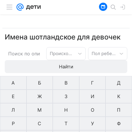
Имена шотландское для девочек
Происхождение имени
Пол ребенка
Найти
А
Б
В
Г
Д
Е
Ж
З
И
К
Л
М
Н
О
П
Р
С
Т
У
Ф