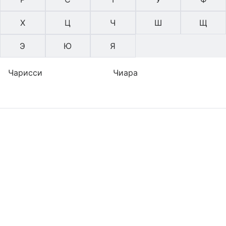
Х
Ц
Ч
Ш
Щ
Э
Ю
Я
Чарисси
Чиара