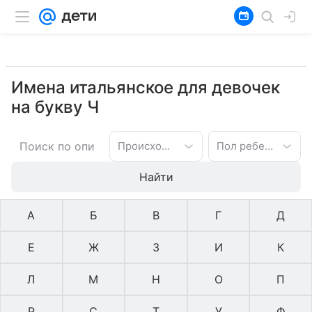
Имена итальянское для девочек
на букву Ч
Происхождение имени
Пол ребенка
Найти
А
Б
В
Г
Д
Е
Ж
З
И
К
Л
М
Н
О
П
Р
С
Т
У
Ф