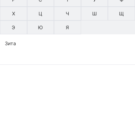
Х
Ц
Ч
Ш
Щ
Э
Ю
Я
Зита