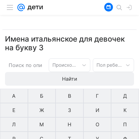
Имена итальянское для девочек
на букву З
Происхождение имени
Пол ребенка
Найти
А
Б
В
Г
Д
Е
Ж
З
И
К
Л
М
Н
О
П
Р
С
Т
У
Ф