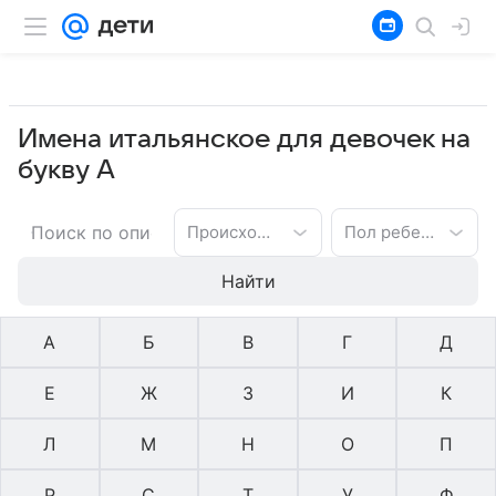
Имена итальянское для девочек на
букву А
Происхождение имени
Пол ребенка
Найти
А
Б
В
Г
Д
Е
Ж
З
И
К
Л
М
Н
О
П
Р
С
Т
У
Ф