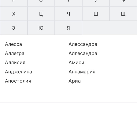
Х
Ц
Ч
Ш
Щ
Э
Ю
Я
Алесса
Алессандра
Аллегра
Аллесандра
Аллисия
Амиси
Анджелина
Аннамария
Апостолия
Ариа