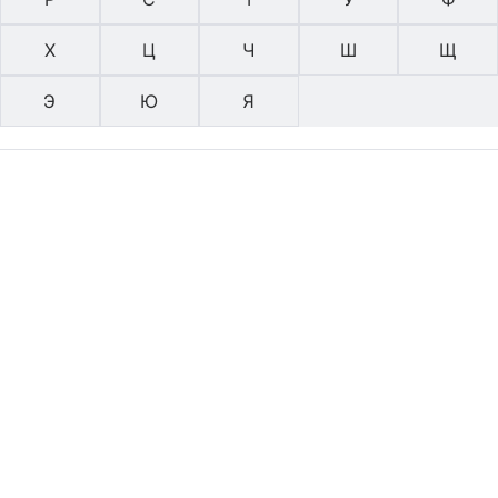
Х
Ц
Ч
Ш
Щ
Э
Ю
Я