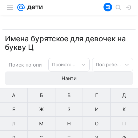
Имена бурятское для девочек на
букву Ц
Происхождение имени
Пол ребенка
Найти
А
Б
В
Г
Д
Е
Ж
З
И
К
Л
М
Н
О
П
Р
С
Т
У
Ф