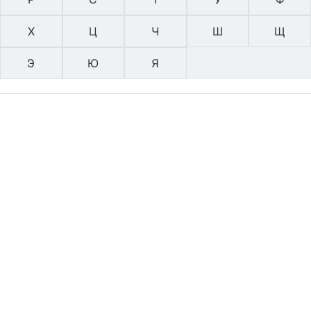
Х
Ц
Ч
Ш
Щ
Э
Ю
Я