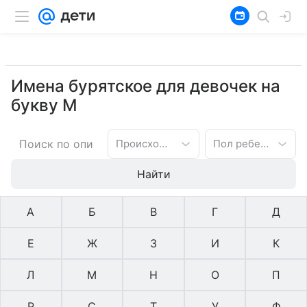
Имена бурятское для девочек на
букву М
Происхождение имени
Пол ребенка
Найти
А
Б
В
Г
Д
Е
Ж
З
И
К
Л
М
Н
О
П
Р
С
Т
У
Ф