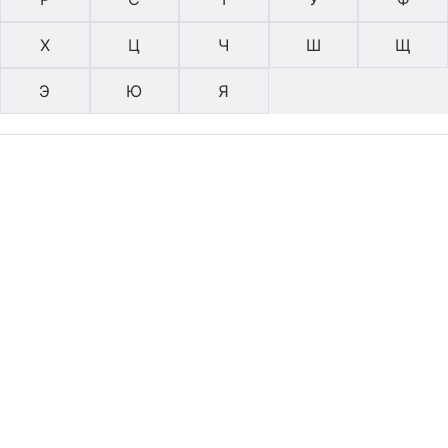
Х
Ц
Ч
Ш
Щ
Э
Ю
Я