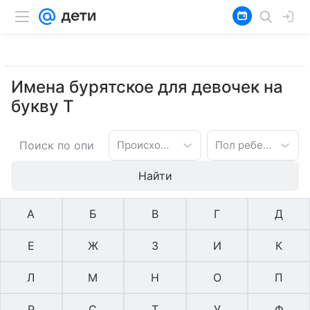
Имена бурятское для девочек на
букву Т
Происхождение имени
Пол ребенка
Найти
А
Б
В
Г
Д
Е
Ж
З
И
К
Л
М
Н
О
П
Р
С
Т
У
Ф