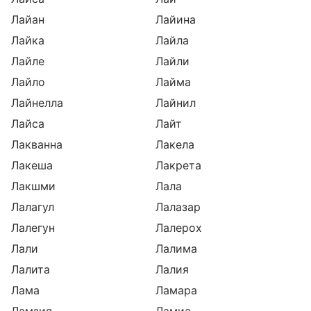
Лайан
Лайина
Лайка
Лайла
Лайле
Лайли
Лайло
Лайма
Лайнелла
Лайнил
Лайса
Лайт
Лакванна
Лакела
Лакеша
Лакрета
Лакшми
Лала
Лалагул
Лалазар
Лалегун
Лалерох
Лали
Лалима
Лалита
Лалия
Лама
Ламара