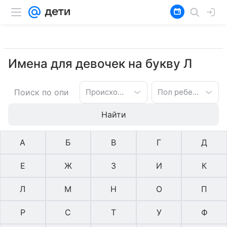
Имена для девочек на букву Л
Происхождение имени
Пол ребенка
Найти
А
Б
В
Г
Д
Е
Ж
З
И
К
Л
М
Н
О
П
Р
С
Т
У
Ф