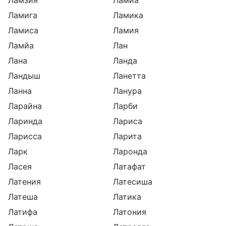
Ламзия
Ламиа
Ламига
Ламика
Ламиса
Ламия
Ламйа
Лан
Лана
Ланда
Ландыш
Ланетта
Ланна
Ланура
Ларайна
Ларби
Ларинда
Лариса
Ларисса
Ларита
Ларк
Ларонда
Ласея
Латафат
Латения
Латесиша
Латеша
Латика
Латифа
Латония