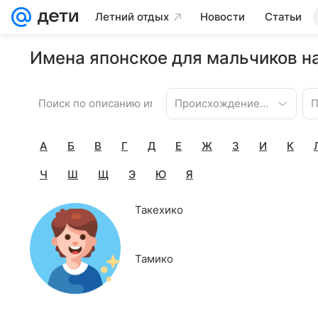
Летний отдых
Новости
Статьи
Имена японское для мальчиков на
Происхождение имени
П
А
Б
В
Г
Д
Е
Ж
З
И
К
Ч
Ш
Щ
Э
Ю
Я
Такехико
Тамико