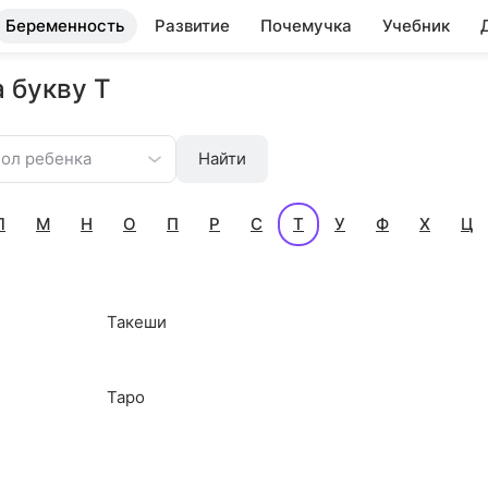
Беременность
Развитие
Почемучка
Учебник
 букву Т
ол ребенка
Найти
Л
М
Н
О
П
Р
С
Т
У
Ф
Х
Ц
Такеши
Таро