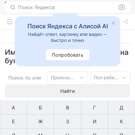
Поиск Яндекса
Поиск Яндекса с Алисой AI
Найдёт ответ, картинку или видео —
быстро и точно
Имена японское для мальчиков на
Попробовать
букву И
Происхождение имени
Пол ребенка
Найти
А
Б
В
Г
Д
Е
Ж
З
И
К