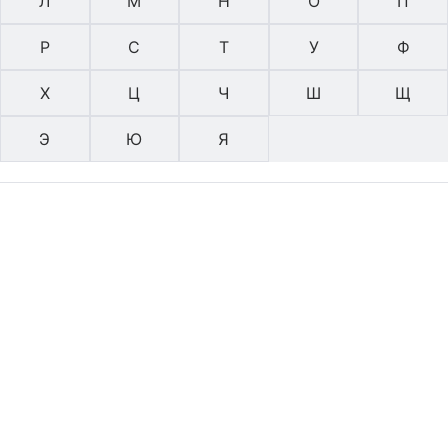
Л
М
Н
О
П
Р
С
Т
У
Ф
Х
Ц
Ч
Ш
Щ
Э
Ю
Я