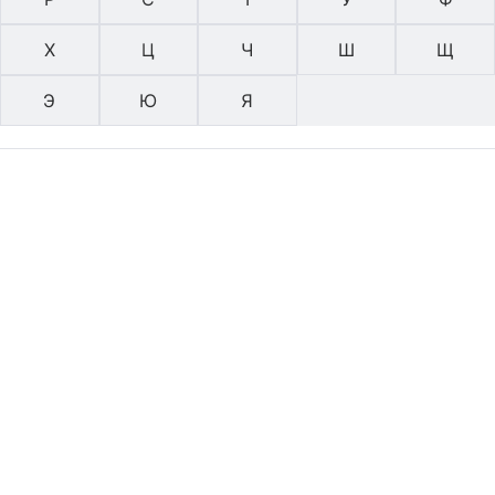
Х
Ц
Ч
Ш
Щ
Э
Ю
Я