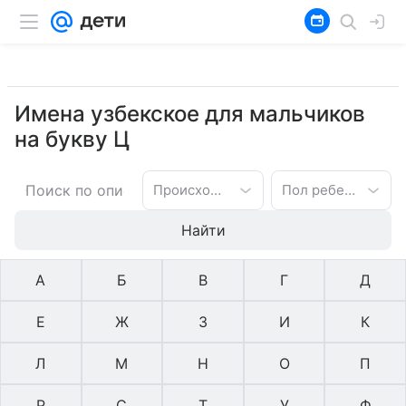
Имена узбекское для мальчиков
на букву Ц
Происхождение имени
Пол ребенка
Найти
А
Б
В
Г
Д
Е
Ж
З
И
К
Л
М
Н
О
П
Р
С
Т
У
Ф