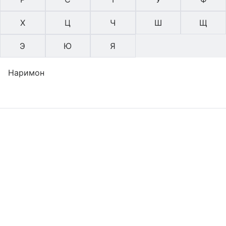
Х
Ц
Ч
Ш
Щ
Э
Ю
Я
Наримон