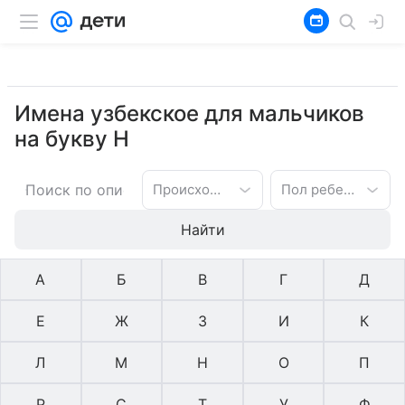
Имена узбекское для мальчиков
на букву Н
Происхождение имени
Пол ребенка
Найти
А
Б
В
Г
Д
Е
Ж
З
И
К
Л
М
Н
О
П
Р
С
Т
У
Ф