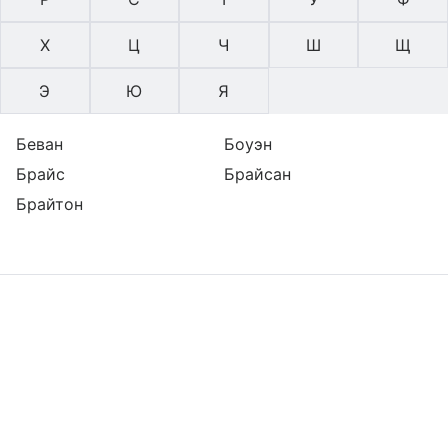
Х
Ц
Ч
Ш
Щ
Э
Ю
Я
Беван
Боуэн
Брайс
Брайсан
Брайтон