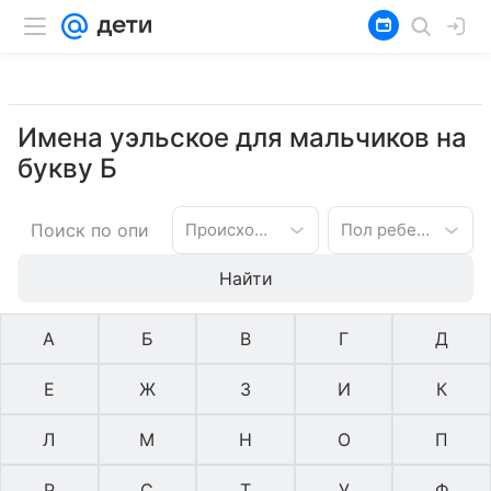
Имена уэльское для мальчиков на
букву Б
Происхождение имени
Пол ребенка
Найти
А
Б
В
Г
Д
Е
Ж
З
И
К
Л
М
Н
О
П
Р
С
Т
У
Ф