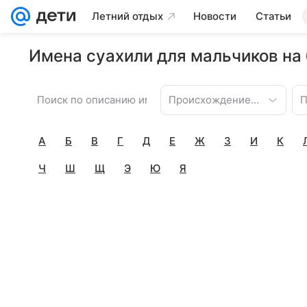
Летний отдых
Новости
Статьи
Имена суахили для мальчиков на 
Происхождение имени
П
А
Б
В
Г
Д
Е
Ж
З
И
К
Ч
Ш
Щ
Э
Ю
Я