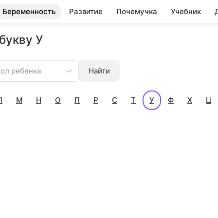
Беременность
Развитие
Почемучка
Учебник
букву У
ол ребенка
Найти
Л
М
Н
О
П
Р
С
Т
У
Ф
Х
Ц