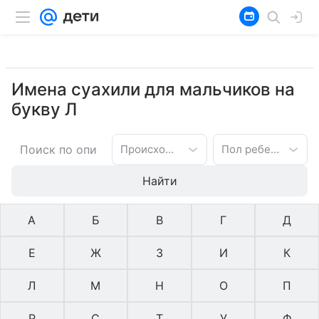
Имена суахили для мальчиков на
букву Л
Происхождение имени
Пол ребенка
Найти
А
Б
В
Г
Д
Е
Ж
З
И
К
Л
М
Н
О
П
Р
С
Т
У
Ф