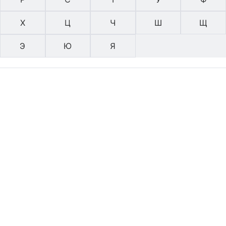
Х
Ц
Ч
Ш
Щ
Э
Ю
Я