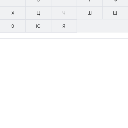
Х
Ц
Ч
Ш
Щ
Э
Ю
Я