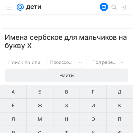
Имена сербское для мальчиков на
букву Х
Происхождение имени
Пол ребенка
Найти
А
Б
В
Г
Д
Е
Ж
З
И
К
Л
М
Н
О
П
Р
С
Т
У
Ф