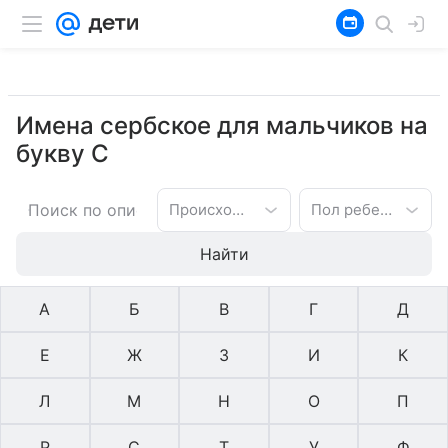
Имена сербское для мальчиков на
букву С
Происхождение имени
Пол ребенка
Найти
А
Б
В
Г
Д
Е
Ж
З
И
К
Л
М
Н
О
П
Р
С
Т
У
Ф