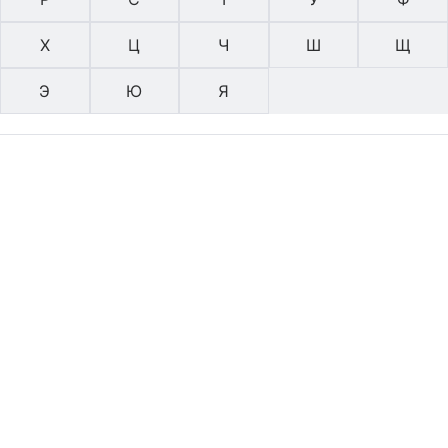
Х
Ц
Ч
Ш
Щ
Э
Ю
Я