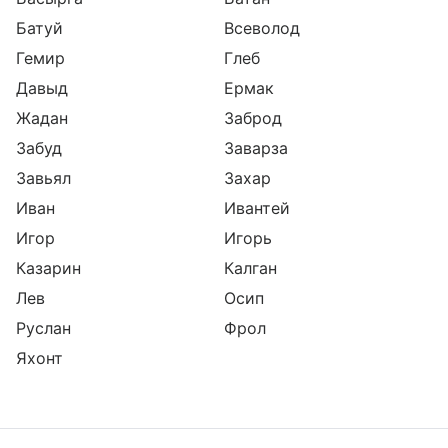
Батуй
Всеволод
Гемир
Глеб
Давыд
Ермак
Жадан
Заброд
Забуд
Заварза
Завьял
Захар
Иван
Ивантей
Игор
Игорь
Казарин
Калган
Лев
Осип
Руслан
Фрол
Яхонт