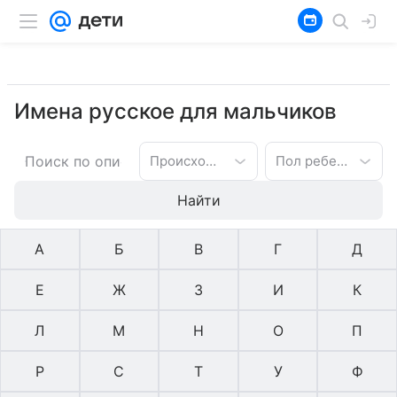
Имена русское для мальчиков
Происхождение имени
Пол ребенка
Найти
А
Б
В
Г
Д
Е
Ж
З
И
К
Л
М
Н
О
П
Р
С
Т
У
Ф