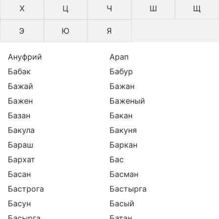
Х
Ц
Ч
Ш
Щ
Э
Ю
Я
Ануфрий
Арап
Бабак
Бабур
Бажай
Бажан
Бажен
Баженый
Базан
Бакан
Бакула
Бакуня
Бараш
Баркан
Бархат
Бас
Басан
Басман
Бастрога
Бастырга
Басун
Басый
Басырга
Батан