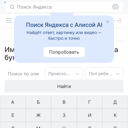
Поиск Яндекса
Поиск Яндекса с Алисой AI
Найдёт ответ, картинку или видео —
быстро и точно
Имена русское для мальчиков на
Попробовать
букву Г
Происхождение имени
Пол ребенка
Найти
А
Б
В
Г
Д
Е
Ж
З
И
К