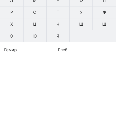
Л
М
Н
О
П
Р
С
Т
У
Ф
Х
Ц
Ч
Ш
Щ
Э
Ю
Я
Гемир
Глеб