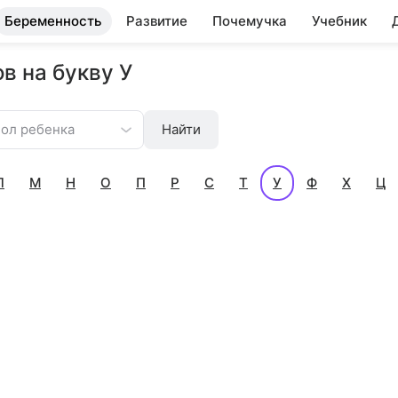
Беременность
Развитие
Почемучка
Учебник
в на букву У
ол ребенка
Найти
Л
М
Н
О
П
Р
С
Т
У
Ф
Х
Ц