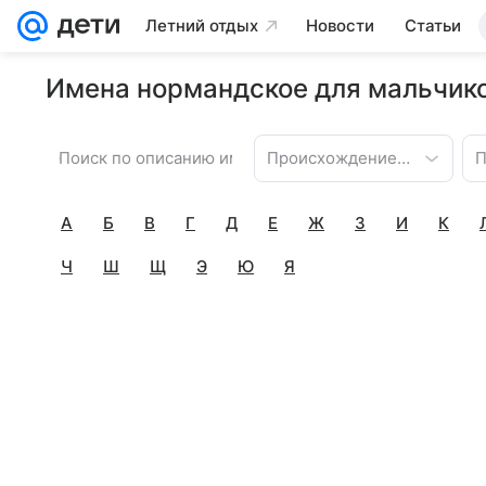
Летний отдых
Новости
Статьи
Имена нормандское для мальчико
Происхождение имени
П
А
Б
В
Г
Д
Е
Ж
З
И
К
Ч
Ш
Щ
Э
Ю
Я