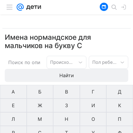
Имена нормандское для
мальчиков на букву С
Происхождение имени
Пол ребенка
Найти
А
Б
В
Г
Д
Е
Ж
З
И
К
Л
М
Н
О
П
Р
С
Т
У
Ф