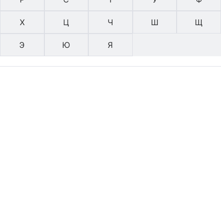
Х
Ц
Ч
Ш
Щ
Э
Ю
Я