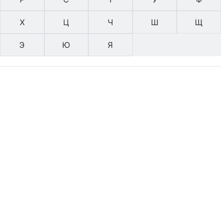
Х
Ц
Ч
Ш
Щ
Э
Ю
Я