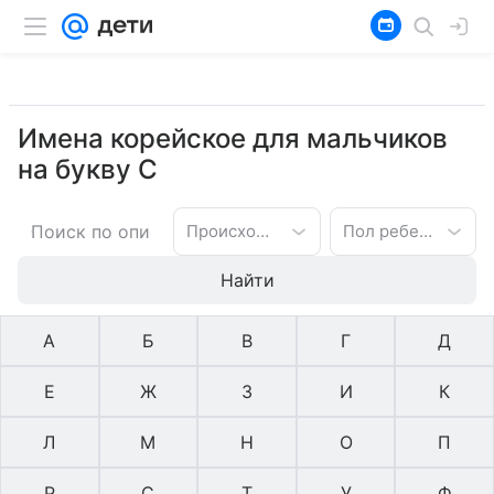
Имена корейское для мальчиков
на букву С
Происхождение имени
Пол ребенка
Найти
А
Б
В
Г
Д
Е
Ж
З
И
К
Л
М
Н
О
П
Р
С
Т
У
Ф