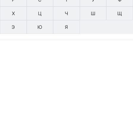
Х
Ц
Ч
Ш
Щ
Э
Ю
Я