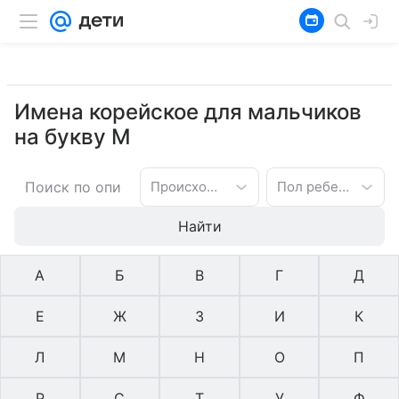
Имена корейское для мальчиков
на букву М
Происхождение имени
Пол ребенка
Найти
А
Б
В
Г
Д
Е
Ж
З
И
К
Л
М
Н
О
П
Р
С
Т
У
Ф