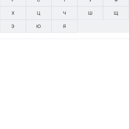
Х
Ц
Ч
Ш
Щ
Э
Ю
Я