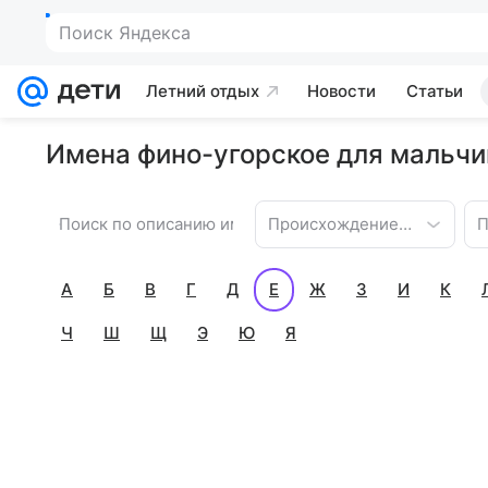
Поиск Яндекса
Летний отдых
Новости
Статьи
Имена фино-угорское для мальчик
Происхождение имени
П
А
Б
В
Г
Д
Е
Ж
З
И
К
Ч
Ш
Щ
Э
Ю
Я