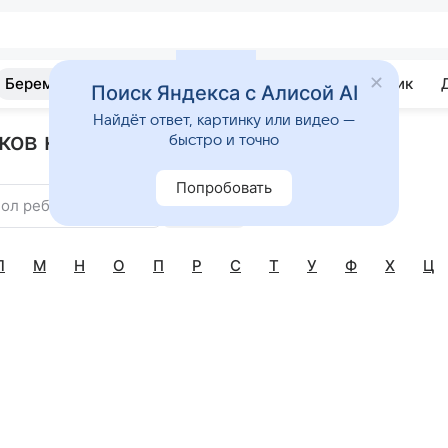
Беременность
Развитие
Почемучка
Учебник
Поиск Яндекса с Алисой AI
Найдёт ответ, картинку или видео —
ов на букву Е
быстро и точно
Попробовать
ол ребенка
Найти
Л
М
Н
О
П
Р
С
Т
У
Ф
Х
Ц