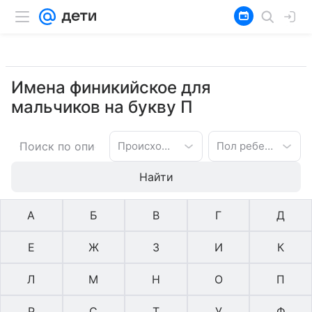
Имена финикийское для
мальчиков на букву П
Происхождение имени
Пол ребенка
Найти
А
Б
В
Г
Д
Е
Ж
З
И
К
Л
М
Н
О
П
Р
С
Т
У
Ф