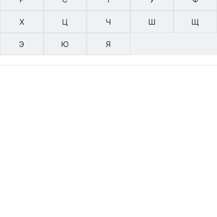
Х
Ц
Ч
Ш
Щ
Э
Ю
Я