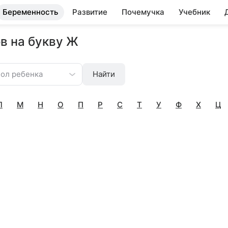
Беременность
Развитие
Почемучка
Учебник
в на букву Ж
ол ребенка
Найти
Л
М
Н
О
П
Р
С
Т
У
Ф
Х
Ц