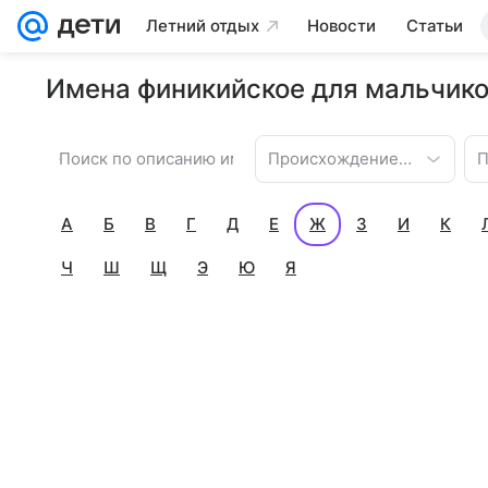
Летний отдых
Новости
Статьи
Имена финикийское для мальчико
Происхождение имени
П
А
Б
В
Г
Д
Е
Ж
З
И
К
Ч
Ш
Щ
Э
Ю
Я