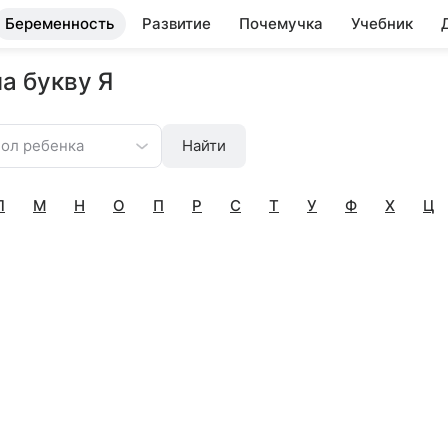
Беременность
Развитие
Почемучка
Учебник
а букву Я
ол ребенка
Найти
Л
М
Н
О
П
Р
С
Т
У
Ф
Х
Ц