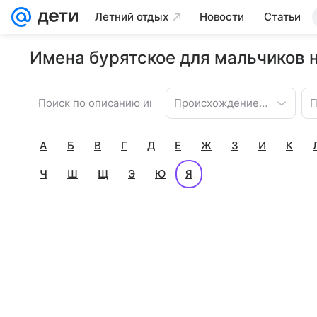
Летний отдых
Новости
Статьи
Имена бурятское для мальчиков н
Происхождение имени
П
А
Б
В
Г
Д
Е
Ж
З
И
К
Ч
Ш
Щ
Э
Ю
Я