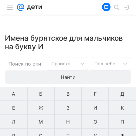
Имена бурятское для мальчиков
на букву И
Происхождение имени
Пол ребенка
Найти
А
Б
В
Г
Д
Е
Ж
З
И
К
Л
М
Н
О
П
Р
С
Т
У
Ф