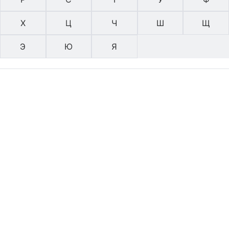
Х
Ц
Ч
Ш
Щ
Э
Ю
Я