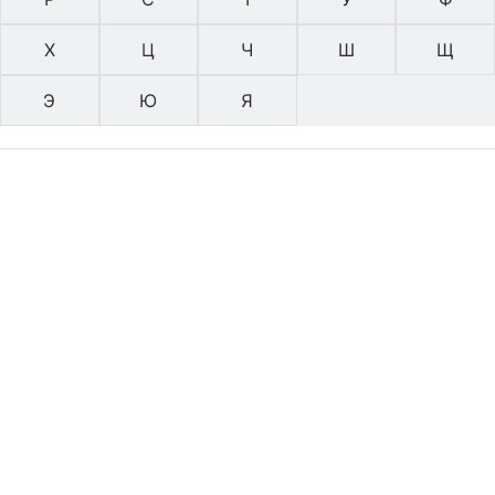
Х
Ц
Ч
Ш
Щ
Э
Ю
Я