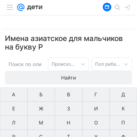
Имена азиатское для мальчиков
на букву Р
Происхождение имени
Пол ребенка
Найти
А
Б
В
Г
Д
Е
Ж
З
И
К
Л
М
Н
О
П
Р
С
Т
У
Ф